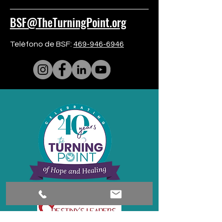
BSF@TheTurningPoint.org
Teléfono de BSF:
469-946-6946