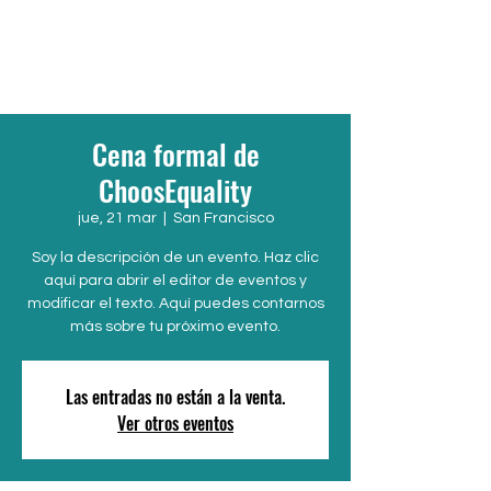
Cena formal de
ChoosEquality
jue, 21 mar
  |  
San Francisco
Soy la descripción de un evento. Haz clic
aquí para abrir el editor de eventos y
modificar el texto. Aquí puedes contarnos
más sobre tu próximo evento.
Las entradas no están a la venta.
Ver otros eventos